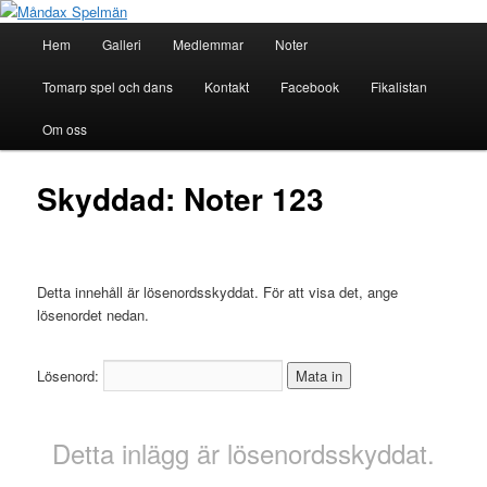
Hoppa
till
Huvudmeny
Hem
Galleri
Medlemmar
Noter
primärt
innehåll
Måndax Spelmän
Tomarp spel och dans
Kontakt
Facebook
Fikalistan
Om oss
Skyddad: Noter 123
Detta innehåll är lösenordsskyddat. För att visa det, ange
lösenordet nedan.
Lösenord:
Detta inlägg är lösenordsskyddat.