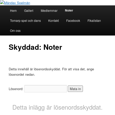
Hoppa
till
Huvudmeny
Noter
Hem
Galleri
Medlemmar
primärt
innehåll
Måndax Spelmän
Tomarp spel och dans
Kontakt
Facebook
Fikalistan
Om oss
Skyddad: Noter
Detta innehåll är lösenordsskyddat. För att visa det, ange
lösenordet nedan.
Lösenord:
Detta inlägg är lösenordsskyddat.